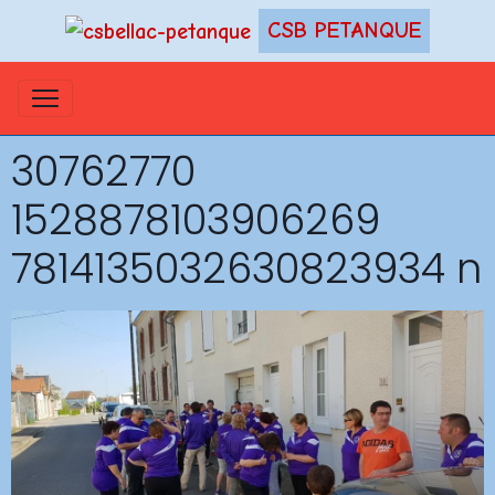
CSB PETANQUE
30762770
1528878103906269
7814135032630823934 n