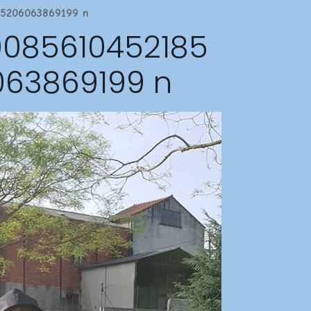
35206063869199 n
0085610452185
63869199 n