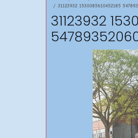
31123932 1530085610452185 54789
31123932 153
54789352060