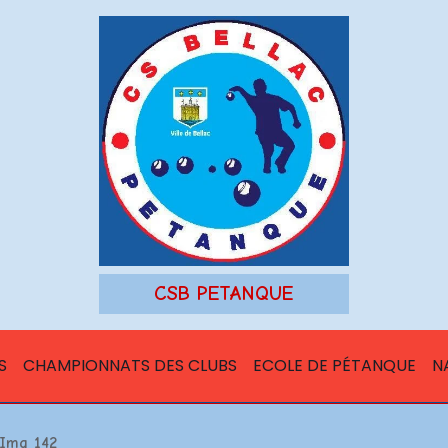
CSB PETANQUE
S
CHAMPIONNATS DES CLUBS
ECOLE DE PÉTANQUE
N
Img 142