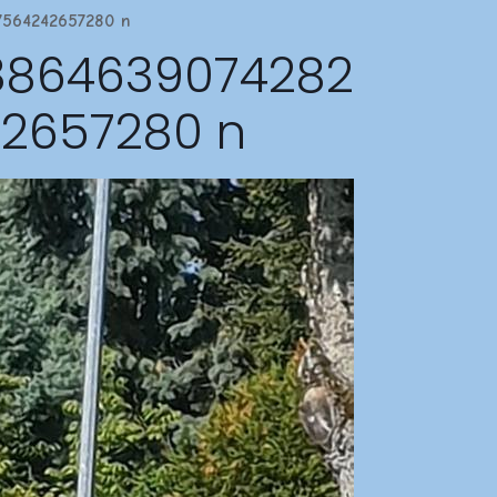
7564242657280 n
43864639074282
42657280 n