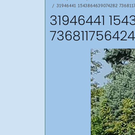
31946441 1543864639074282 736811
31946441 15
73681175642