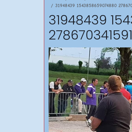
31948439 1543858659074880 27867
31948439 15
27867034159