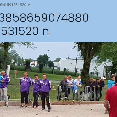
0341591531520 n
43858659074880
1531520 n