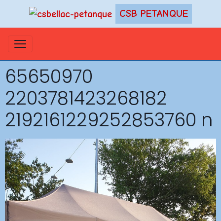
CSB PETANQUE
65650970
2203781423268182
2192161229252853760 n