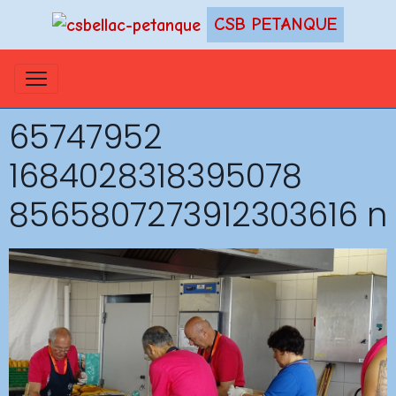
CSB PETANQUE
65747952
1684028318395078
8565807273912303616 n