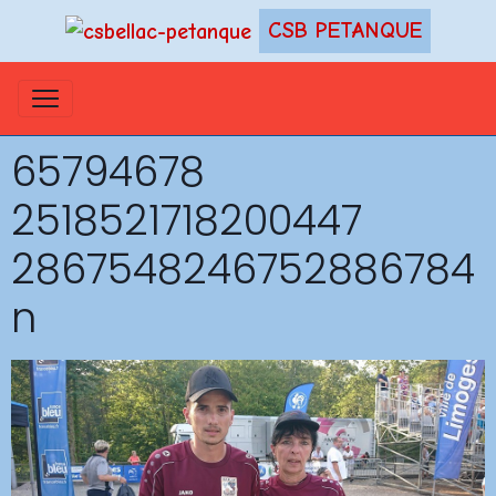
CSB PETANQUE
65794678
2518521718200447
2867548246752886784
n