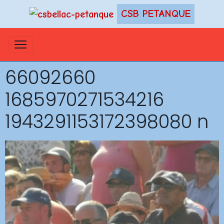
CSB PETANQUE
66092660
1685970271534216
1943291153172398080 n