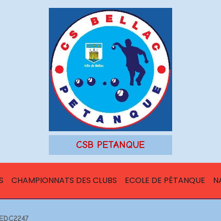
CSB PETANQUE
S
CHAMPIONNATS DES CLUBS
ECOLE DE PÉTANQUE
N
EDC2247