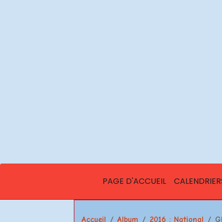
PAGE D'ACCUEIL
CALENDRIER
Accueil
Album
2016 : National
G