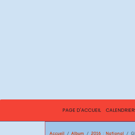
PAGE D'ACCUEIL
CALENDRIER
Accueil
Album
2016 : National
G