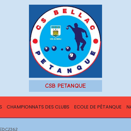
CSB PETANQUE
S
CHAMPIONNATS DES CLUBS
ECOLE DE PÉTANQUE
N
EDC2362