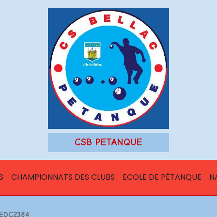
CSB PETANQUE
S
CHAMPIONNATS DES CLUBS
ECOLE DE PÉTANQUE
N
EDC2384