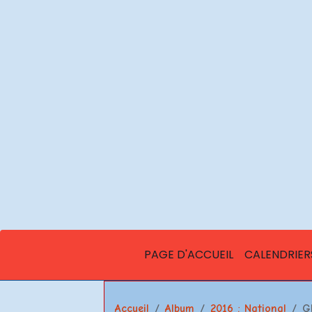
PAGE D'ACCUEIL
CALENDRIER
Accueil
Album
2016 : National
G