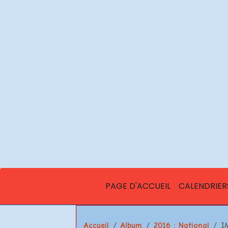
PAGE D'ACCUEIL
CALENDRIER
Accueil
Album
2016 : National
I