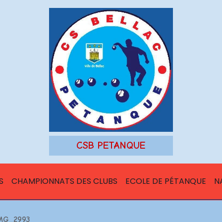
CSB PETANQUE
S
CHAMPIONNATS DES CLUBS
ECOLE DE PÉTANQUE
N
MG_2993