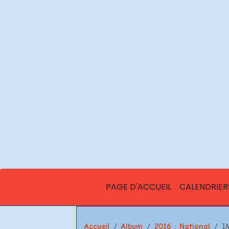
PAGE D'ACCUEIL
CALENDRIER
Accueil
Album
2016 : National
I