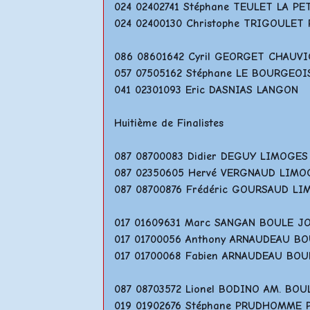
024 02402741 Stéphane TEULET LA P
024 02400130 Christophe TRIGOULE
086 08601642 Cyril GEORGET CHAUV
057 07505162 Stéphane LE BOURGE
041 02301093 Eric DASNIAS LANGON
Huitième de Finalistes
087 08700083 Didier DEGUY LIMOGE
087 02350605 Hervé VERGNAUD LIM
087 08700876 Frédéric GOURSAUD L
017 01609631 Marc SANGAN BOULE 
017 01700056 Anthony ARNAUDEAU B
017 01700068 Fabien ARNAUDEAU BO
087 08703572 Lionel BODINO AM. BO
019 01902676 Stéphane PRUDHOMME