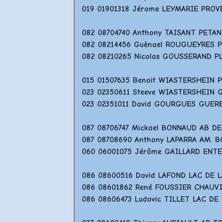
019 01901318 Jérome LEYMARIE PRO
082 08704740 Anthony TAISANT PET
082 08214456 Guènael ROUGUEYRES
082 08210265 Nicolas GOUSSERAND 
015 01507635 Benoit WIASTERSHEIN
023 02350611 Steeve WIASTERSHEIN
023 02351011 David GOURGUES GUE
087 08706747 Mickael BONNAUD AB D
087 08708690 Anthony LAPARRA AM. 
060 06001075 Jérôme GAILLARD ENT
086 08600516 David LAFOND LAC DE 
086 08601862 René FOUSSIER CHAU
086 08606473 Ludovic TILLET LAC DE