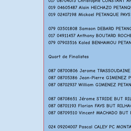
017 08704073 Christophe CONSTANT 
019 04605487 Alain HECHAZO PETAN
019 02407198 Mickael PETANQUE PAY
079 03501808 Samson DEBARD PETA
017 04911457 Anthony BOUTARD ROC
079 07903516 Kaled BENHAMOU PET
Quart de Finalistes
087 08700806 Jerome TRASSOUDAIN
087 08705386 Jean-Pierre GIMENEZ
087 08702937 William GIMENEZ PE
087 08708651 Jérome STRIDE BUT R
087 08701193 Florian FAYS BUT RILH
087 08709510 Vincent MACHADO BUT
024 09204007 Pascal CALEY PC MON