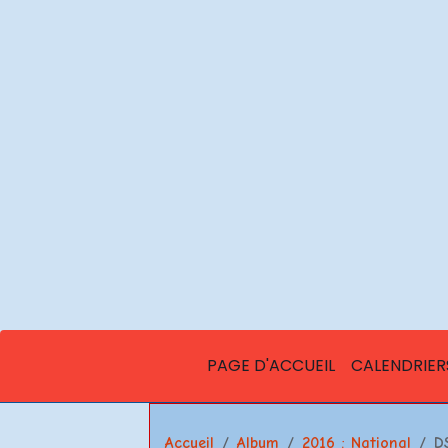
PAGE D'ACCUEIL
CALENDRIER
Accueil
Album
2016 : National
D